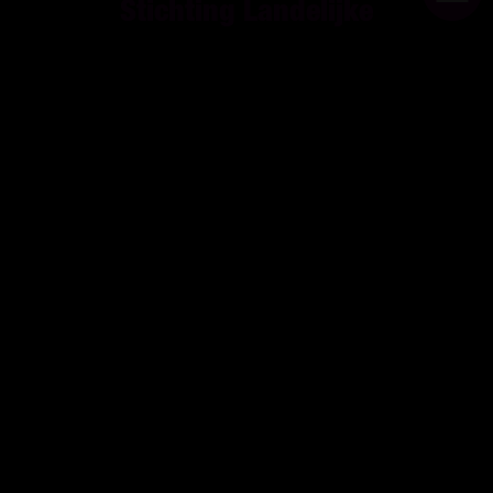
Stichting Landelijke
Herplaatsing Huisdieren
Eschberg 5
Postbus 30
6290 AA VAALS
043-3060000
email@slhh.nl
KVK: 34109205
RSIN: 812790960