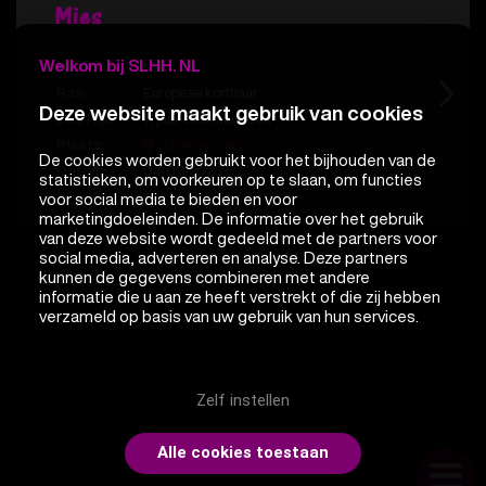
Mies
Welkom bij SLHH. NL
Naam:
Mies
Ras:
Europese korthaar
Deze website maakt gebruik van cookies
Leeftijd:
11 jaar en 6 maanden
Plaats:
Driebergen
De cookies worden gebruikt voor het bijhouden van de
Datum:
04-03-2025
statistieken, om voorkeuren op te slaan, om functies
voor social media te bieden en voor
marketingdoeleinden. De informatie over het gebruik
van deze website wordt gedeeld met de partners voor
social media, adverteren en analyse. Deze partners
kunnen de gegevens combineren met andere
informatie die u aan ze heeft verstrekt of die zij hebben
verzameld op basis van uw gebruik van hun services.
Zelf instellen
Alle cookies toestaan