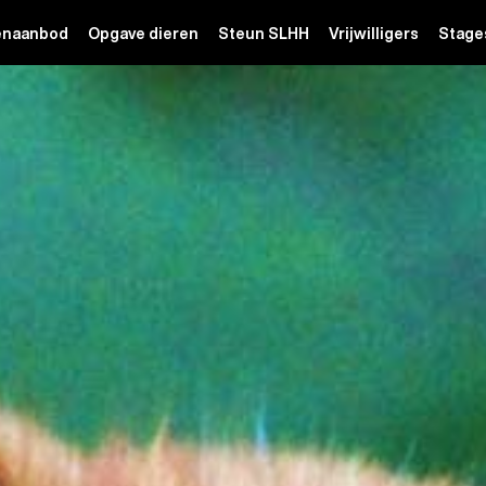
enaanbod
Opgave dieren
Steun SLHH
Vrijwilligers
Stage