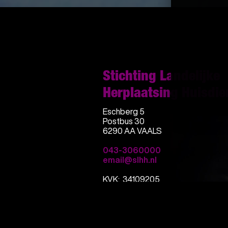
Stichting Landelijke
Herplaatsing Huisdie
Eschberg 5
Postbus 30
6290 AA VAALS
043-3060000
email@slhh.nl
KVK: 34109205
RSIN: 812790960