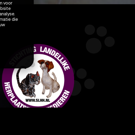
en voor
ebsite
analyse.
matie die
 uw