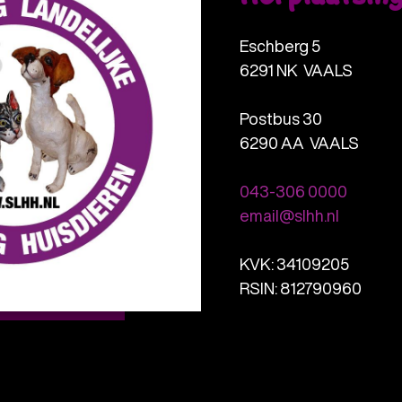
Herplaatsin
Eschberg 5
6291 NK VAALS
Postbus 30
6290 AA VAALS
043-306 0000
email@slhh.nl
KVK: 34109205
RSIN: 812790960